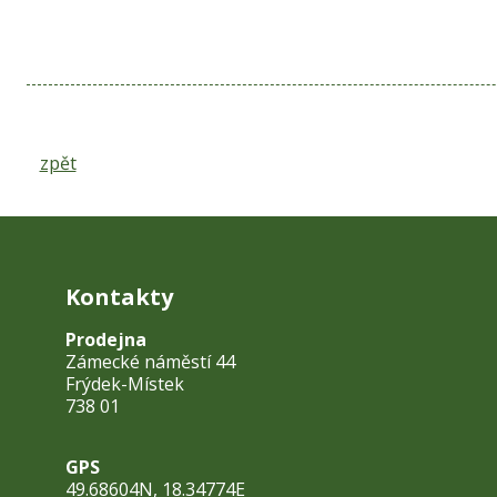
zpět
Kontakty
Prodejna
Zámecké náměstí 44
Frýdek-Místek
738 01
GPS
49.68604N, 18.34774E