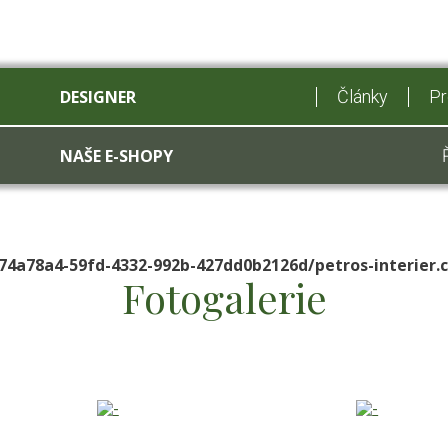
DESIGNER
Články
Pr
NAŠE E-SHOPY
74a78a4-59fd-4332-992b-427dd0b2126d/petros-interier
Fotogalerie