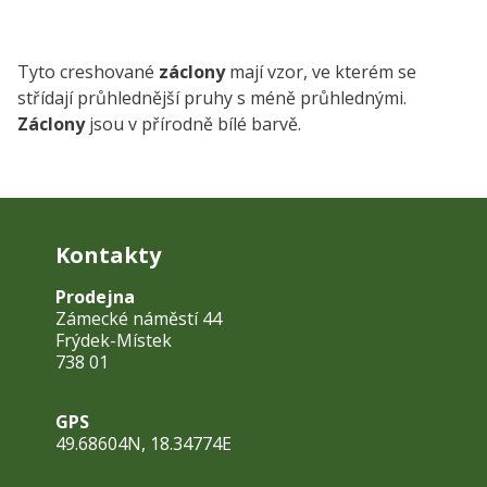
Tyto creshované
záclony
mají vzor, ve kterém se
střídají průhlednější pruhy s méně průhlednými.
Záclony
jsou v přírodně bílé barvě.
Kontakty
Prodejna
Zámecké náměstí 44
Frýdek-Místek
738 01
GPS
49.68604N, 18.34774E