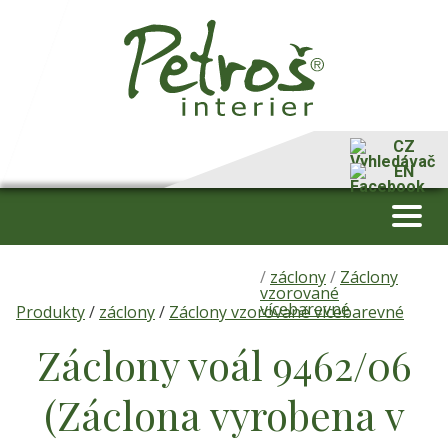
CZ
EN
/
záclony
/
Záclony
vzorované
vícebarevné
Produkty
/
záclony
/
Záclony vzorované vícebarevné
Záclony voál 9462/06
(Záclona vyrobena v