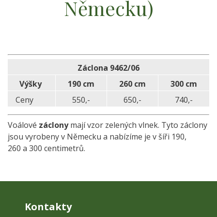
Německu)
Záclona 9462/06
Výšky
190 cm
260 cm
300 cm
Ceny
550,-
650,-
740,-
Voálové
záclony
mají vzor zelených vlnek. Tyto záclony
jsou vyrobeny v Německu a nabízíme je v šíři 190,
260 a 300 cen­timetrů.
Kontakty