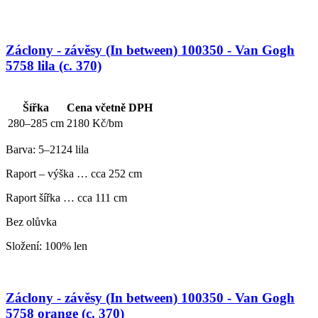
Záclony - závěsy (In between) 100350 - Van Gogh
5758 lila (c. 370)
Šířka
Cena včetně DPH
280–285 cm
2180 Kč/bm
Barva: 5–2124 lila
Raport – výška … cca 252 cm
Raport šířka … cca 111 cm
Bez olůvka
Složení: 100% len
Záclony - závěsy (In between) 100350 - Van Gogh
5758 orange (c. 370)