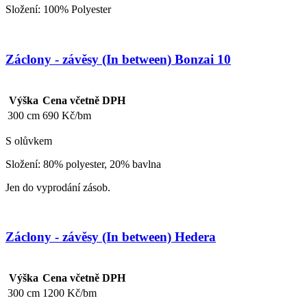
Složení: 100% Polyester
Záclony - závěsy (In between) Bonzai 10
Výška
Cena včetně DPH
300 cm
690 Kč/bm
S olůvkem
Složení: 80% polyester, 20% bavlna
Jen do vyprodání zásob.
Záclony - závěsy (In between) Hedera
Výška
Cena včetně DPH
300 cm
1200 Kč/bm