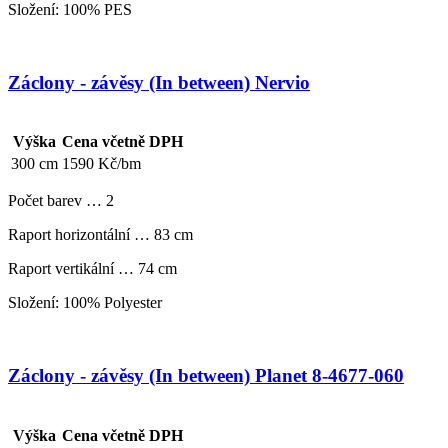
Složení: 100% PES
Záclony - závěsy (In between) Nervio
Výška
Cena včetně DPH
300 cm
1590 Kč/bm
Počet barev … 2
Raport horizontální … 83 cm
Raport vertikální … 74 cm
Složení: 100% Polyester
Záclony - závěsy (In between) Planet 8-4677-060
Výška
Cena včetně DPH