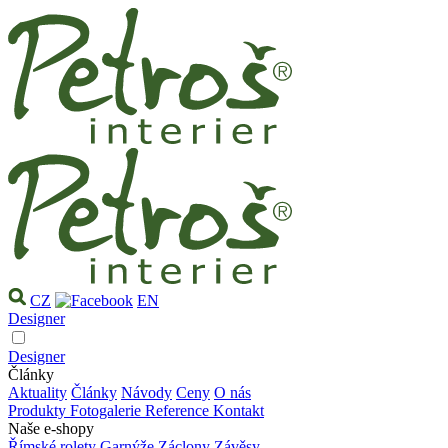
CZ
EN
Designer
Designer
Články
Aktuality
Články
Návody
Ceny
O nás
Produkty
Fotogalerie
Reference
Kontakt
Naše e-shopy
Římské rolety
Garnýže
Záclony
Závěsy