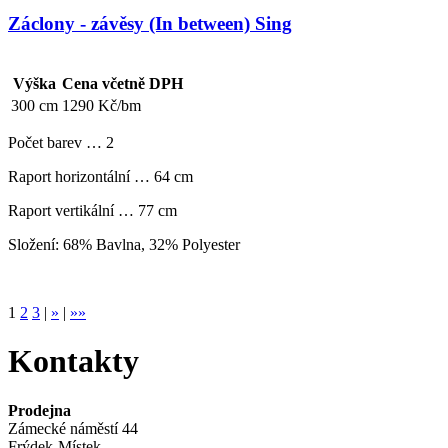
Záclony - závěsy (In between) Sing
Výška
Cena včetně DPH
300 cm
1290 Kč/bm
Počet barev … 2
Raport horizontální … 64 cm
Raport vertikální … 77 cm
Složení: 68% Bavlna, 32% Polyester
1
2
3
|
»
|
»»
Kontakty
Prodejna
Zámecké náměstí 44
Frýdek-Místek