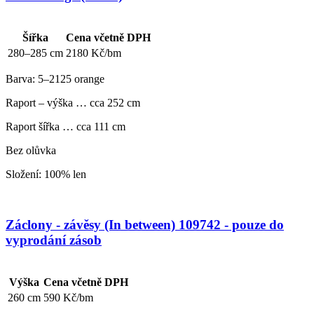
Šířka
Cena včetně DPH
280–285 cm
2180 Kč/bm
Barva: 5–2125 orange
Raport – výška … cca 252 cm
Raport šířka … cca 111 cm
Bez olůvka
Složení: 100% len
Záclony - závěsy (In between) 109742 - pouze do
vyprodání zásob
Výška
Cena včetně DPH
260 cm
590 Kč/bm