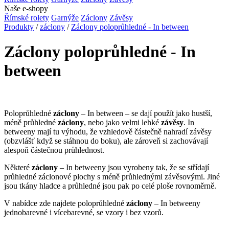
Naše e-shopy
Římské rolety
Garnýže
Záclony
Závěsy
Produkty
/
záclony
/
Záclony poloprůhledné - In between
Záclony poloprůhledné - In
between
Poloprůhledné
záclony
– In between – se dají použít jako hustší,
méně průhledné
záclony
, nebo jako velmi lehké
závěsy
. In
betweeny mají tu výhodu, že vzhledově částečně nahradí závěsy
(obzvlášť když se stáhnou do boku), ale zároveň si zachovávají
alespoň částečnou průhlednost.
Některé
záclony
– In betweeny jsou vyrobeny tak, že se střídají
průhledné záclonové plochy s méně průhlednými závěsovými. Jiné
jsou tkány hladce a průhledné jsou pak po celé ploše rovnoměrně.
V nabídce zde najdete poloprůhledné
záclony
– In betweeny
jednobarevné i vícebarevné, se vzory i bez vzorů.