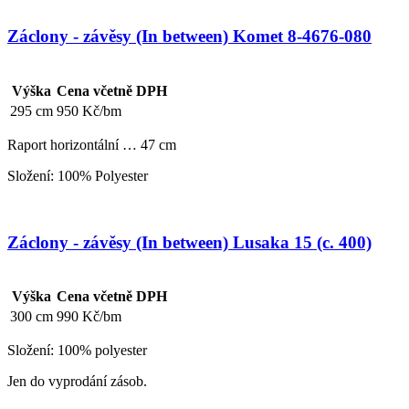
Záclony - závěsy (In between) Komet 8-4676-080
Výška
Cena včetně DPH
295 cm
950 Kč/bm
Raport horizontální … 47 cm
Složení: 100% Polyester
Záclony - závěsy (In between) Lusaka 15 (c. 400)
Výška
Cena včetně DPH
300 cm
990 Kč/bm
Složení: 100% polyester
Jen do vyprodání zásob.