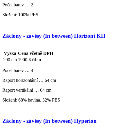
Počet barev … 2
Složení: 100% PES
Záclony - závěsy (In between) Horizont KH
Výška
Cena včetně DPH
290 cm
1900 Kč/bm
Počet barev … 4
Raport horizontální … 64 cm
Raport vertikální … 64 cm
Složení: 68% bavlna, 32% PES
Záclony - závěsy (In between) Hyperion