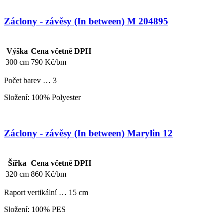
Záclony - závěsy (In between) M 204895
Výška
Cena včetně DPH
300 cm
790 Kč/bm
Počet barev … 3
Složení: 100% Polyester
Záclony - závěsy (In between) Marylin 12
Šířka
Cena včetně DPH
320 cm
860 Kč/bm
Raport vertikální … 15 cm
Složení: 100% PES